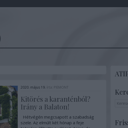
O
ATI
2020. május 19.
írta:
PIEMONT
Ker
Kitörés a karanténból?
Irány a Balaton!
Hétvégén megcsapott a szabadság
Fris
szele. Az elmúlt két hónap a feje