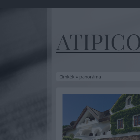
ATIPIC
Címkék
»
panoráma