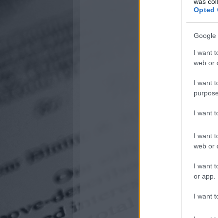
was col
Opted 
Google 
I want t
web or d
I want t
purpose
I want 
I want t
web or d
I want t
or app.
I want t