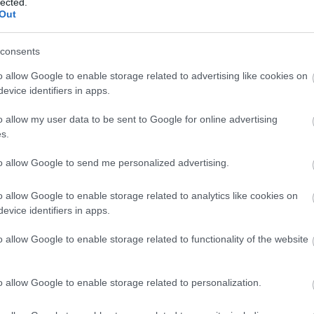
lected.
rétes
s
Out
special
szakem
tavasz
consents
tökélet
tudatos
o allow Google to enable storage related to advertising like cookies on
itt baj
v
evice identifiers in apps.
Zebegé
o allow my user data to be sent to Google for online advertising
s.
Blog
to allow Google to send me personalized advertising.
Üzenet
Vencel!
szomorú
o allow Google to enable storage related to analytics like cookies on
kapcso
evice identifiers in apps.
több. R
igazi ö
o allow Google to enable storage related to functionality of the website
mondato
Köszö
olaszr
o allow Google to enable storage related to personalization.