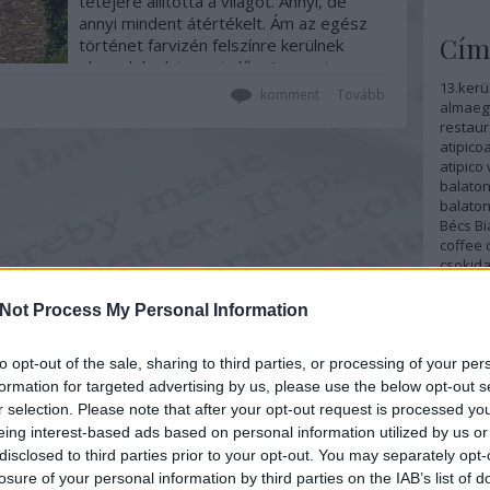
tetejére állította a világot. Annyi, de
annyi mindent átértékelt. Ám az egész
Cím
történet farvizén felszínre kerülnek
olyan dolgok is, ami először annyira
banálisnak tűnik, hogy szinte szégyelled,
13.kerü
komment
Tovább
almaeg
de ahogy kezd visszatérni a…
restaur
atipico
atipic
balaton
balaton
Bécs
Bi
coffee
csokid
csomag
csúcsg
Not Process My Personal Information
Döbling
egészs
kirándu
to opt-out of the sale, sharing to third parties, or processing of your per
északi 
formation for targeted advertising by us, please use the below opt-out s
fennta
r selection. Please note that after your opt-out request is processed y
földjö
eing interest-based ads based on personal information utilized by us or
fridays
disclosed to third parties prior to your opt-out. You may separately opt-
tető
ga
losure of your personal information by third parties on the IAB’s list of
greenc