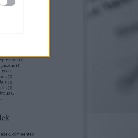
hívum
ius
(
1
)
nius
(
1
)
ájus
(
1
)
ecember
(
4
)
tóber
(
2
)
zeptember
(
1
)
ugusztus
(
1
)
ius
(
1
)
nius
(
1
)
ájus
(
1
)
ilis
(
1
)
rcius
(
3
)
...
dek
zések
,
kommentek