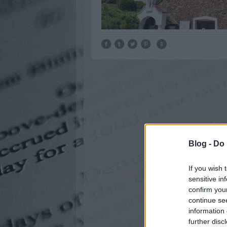
Blog -
Do 
If you wish 
sensitive in
confirm you
continue se
information 
further disc