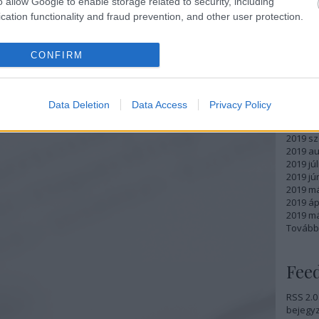
o allow Google to enable storage related to security, including
cation functionality and fraud prevention, and other user protection.
Arc
CONFIRM
2020 júl
2020 jú
2020 m
Data Deletion
Data Access
Privacy Policy
2019 d
2019 ok
2019 s
2019 a
2019 júl
2019 jú
2019 m
2019 ápr
2019 má
Tovább
Fee
RSS 2.0
bejegy