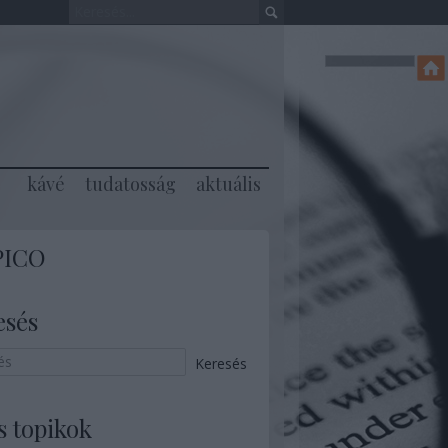
kávé
tudatosság
aktuális
PICO
esés
s topikok