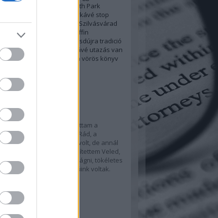
ignature dish
smoothie
South Park
itycoffee
specialty
specialtykávé
stop
ber
szakértelem
szakértő
Szilvásvárad
természet
thaiföld
tojásmuffin
esfekete
tökéleteskávé
töltsdújra
tradició
vásárló
üdülés
ünnep
űrkávé
utazás
van
egan
vitamin
vitaminbomba
vörös könyv
ny
Címkefelhő
ajánló
 Garamvári Vencelnek
 Eljött ez a nap, sajnos… Láttam a
 hírt, elmentél. Gondolok Rád, a
latunkra. Munkakapcsolat volt, de annál
ádiós interjúk tucatjait készítettem Veled,
römmunka volt. Alig kellett vágni, tökéletes
kat mondtál, kerek interjúink voltak.
nöm!…
izling.blog.hu