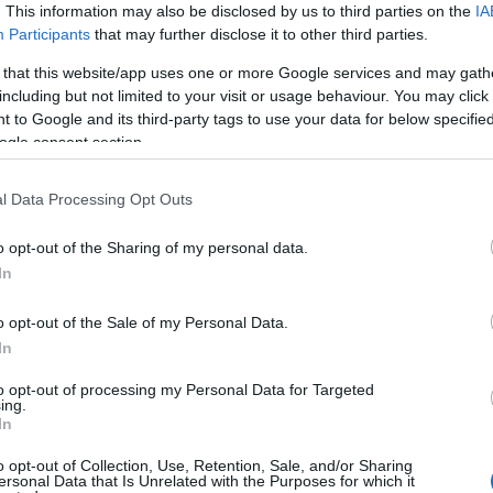
hagyo
. This information may also be disclosed by us to third parties on the
IA
hallow
Participants
that may further disclose it to other third parties.
hallow
csillag
 that this website/app uses one or more Google services and may gath
barista
including but not limited to your visit or usage behaviour. You may click 
huske
 to Google and its third-party tags to use your data for below specifi
jacuma
ogle consent section.
kávéba
kávékü
kávéra
l Data Processing Opt Outs
kávézni
keltah
o opt-out of the Sharing of my personal data.
kihalóf
klímaka
In
környe
kotyog
o opt-out of the Sale of my Personal Data.
guide
m
Expres
In
műanya
műany
to opt-out of processing my Personal Data for Targeted
ing.
nespre
In
oscar
o
pálmao
o opt-out of Collection, Use, Retention, Sale, and/or Sharing
plastic
ersonal Data that Is Unrelated with the Purposes for which it
queen