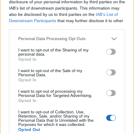
disclosure of your personal information by third parties on the
háromrészes…
IAB’s list of downstream participants. This information may
also be disclosed by us to third parties on the
IAB’s List of
Downstream Participants
that may further disclose it to other
third parties.
Please note that this website/app uses one or more Google
Personal Data Processing Opt Outs
services and may gather and store information including but
not limited to your visit or usage behaviour. You may click to
I want to opt-out of the Sharing of my
personal data.
grant or deny consent to Google and its third-party tags to
Opted In
use your data for below specified purposes in below Google
consent section.
I want to opt-out of the Sale of my
Personal Data.
Opted In
I want to opt-out of processing my
Personal Data for Targeted Advertising.
Opted In
Szeretnéd tudni, hogy mi a tökéletes,
I want to opt-out of Collection, Use,
kávéházi minőségű otthoni kávé
Retention, Sale, and/or Sharing of my
Personal Data that Is Unrelated with the
titka, low-budget eszközparkkal?
Purposes for which it was collected.
Opted Out