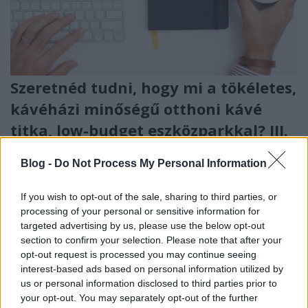
Szeretnéd tudni, hogy mi a tökéletes,
kávéházi minőségű otthoni kávé
titka, low-budget eszközparkkal? III.
(befejező) rész
Blog -
Do Not Process My Personal Information
Kávé-atomfizika kezdőknek! Ja, nem!
PIEMONT
•
2019. december 29.
0
If you wish to opt-out of the sale, sharing to third parties, or
processing of your personal or sensitive information for
Megvásároltuk, kicsomagoltuk, szeretgettük, de
targeted advertising by us, please use the below opt-out
section to confirm your selection. Please note that after your
most már illene készíteni egy fergetegesen jó feketét!
opt-out request is processed you may continue seeing
Mit kell még tudnunk? Miről lesz szó?
interest-based ads based on personal information utilized by
Őrlésfinomságról, a víz és kávé arányáról, arról, hogy
us or personal information disclosed to third parties prior to
forró vagy hideg vízzel dolgozzunk és megnézzük,
your opt-out. You may separately opt-out of the further
hogyan működik a moka-express. Ez egy