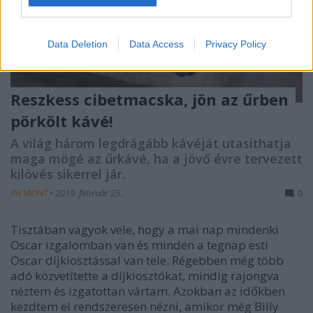
I want to allow Google to enable storage
related to security, including authentication
Data Deletion
Data Access
Privacy Policy
functionality and fraud prevention, and other
user protection.
Reszkess cibetmacska, jön az űrben
pörkölt kávé!
A világ három legdrágább kávéját utasíthatja
maga mögé az űrkávé, ha a jövő évre tervezett
kilövés sikerrel jár.
PIEMONT
•
2019. február 25.
0
Tisztában vagyok vele, hogy a mai nap mindenki
Oscar izgalomban van és minden a tegnap esti
Oscar díjkiosztással van tele. Régebben még több
adó közvetítette a díjkiosztókat, mindig rajongva
néztem és izgatottan vártam. Azokban az időkben
kezdtem el rendszeresen nézni, amikor még Billy