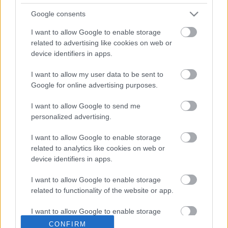
Itt az ideje, hogy tiszta forrásvizet öntsünk a
kazánba!
Google consents
PIEMONT
•
2019. szeptember 15.
0
I want to allow Google to enable storage
related to advertising like cookies on web or
Pont azokban a hetekben, amikor célegyenesbe
device identifiers in apps.
fordultunk az üzletnyitással, meglepő, de egy
tipikusan otthoni eszköz került a figyelmem
I want to allow my user data to be sent to
középpontjába. Egyszerűen nem tudtam nem
Google for online advertising purposes.
foglalkozni a gondolattal. Akartam. Vágytam rá.
I want to allow Google to send me
Nem engedett. Ez egy háromrészes cikk. Most az első
personalized advertising.
részt olvasod. A…
I want to allow Google to enable storage
related to analytics like cookies on web or
device identifiers in apps.
I want to allow Google to enable storage
related to functionality of the website or app.
I want to allow Google to enable storage
related to personalization.
CONFIRM